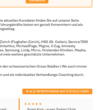
ANFRAGEN
ie aktuellen Kursdaten finden Sie auf unserer Seite
Führungskräfte bieten wir gezielt firmenintern und als
ngsalltag.
 Zürich (Flughafen Zürich), HSG (St. Gallen), Service7000
Winterthur, MichaelPage, Migros, V-Zug, Amnesty
tas, Samsung, Lindy, Micro, Hirslanden Kliniken, Mepha,
nd viele weitere geschätzte Unternehmen.
. In den schweizerischen Gross-Städten | Wo auch immer
n und als individuelles Verhandlungs-Coaching durch.
★ ALLE BEWERTUNGEN AUF GOOGLE LESEN
★★★★★
 und
Super Kurs - super Trainer! Gute