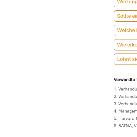
Wie lang
Sollte e
Welche M
Wie erke
Lohnt si
Verwandte T
Verhandlu
Verhandl
Verhandl
Manageme
Harvard-
BATNA
, 