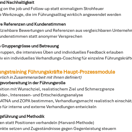
 und Nachhaltigkeit
g on the job und Follow-up statt einmaligem Strohfeuer
e Werkzeuge, die im Führungsalltag wirklich angewendet werden
are Referenzen und Kundenstimmen
lziehbare Bewertungen und Referenzen aus vergleichbaren Unterne
undenstimmen statt anonymer Versprechen
e Gruppengrösse und Betreuung
Gruppen, die intensives Üben und individuelles Feedback erlauben
iv ein individuelles Verhandlungs-Coaching für einzelne Führungskräft
ungstraining Führungskräfte Haupt-Prozessmodule
rlich in Zusammenarbeit mit Ihnen definiert)
svorbereitung in der Führungsrolle
inition mit Wunschziel, realistischem Ziel und Schmerzgrenze
lder-, Interessen- und Entscheidungsanalyse
BATNA und ZOPA bestimmen, Verhandlungsmacht realistisch einschä
e für interne und externe Verhandlungen entwickeln
gsführung und Methodik
sen statt Positionen verhandeln (Harvard-Methode)
nkte setzen und Zugeständnisse gegen Gegenleistung steuern