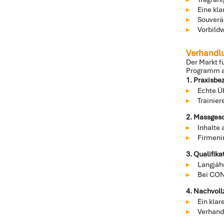
Eine kl
Souverä
Vorbild
Verhandlu
Der Markt f
Programm 
1. Praxisbez
Echte Üb
Trainie
2. Massgesc
Inhalte
Firmeni
3. Qualifika
Langjäh
Bei CONS
4. Nachvoll
Ein kla
Verhand