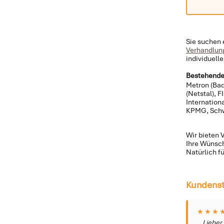
Sie suchen 
Verhandlung
individuell
Bestehende
Metron (Bade
(Netstal), 
Internation
KPMG, Schwe
Wir bieten 
Ihre Wünsch
Natürlich f
Kundenst
★★★
Lieber