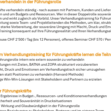
verhandeln in der Führungsrolle
fte verhandeln ständig - nach aussen mit Partnern, Kunden und Liefe
n und um Budgets und Ressourcen. Wer in dieser Doppelrolle souverän 
 und wirkt zugleich als Vorbild. Unser Verhandlungstraining für Führu
itung sowie Team- und Projektleitenden die Methoden, um klar, struktu
 starke Vorbereitung, der souveräne Umgang mit Macht, Druck und 
 Training konsequent auf Ihre Führungsrealität und Ihren Verhandlungsal
use CHF 2’500 / Tag (bis 12 Personen), offenes Seminar CHF 570 / Pe
m Verhandlungstraining für Führungskräfte lernen die Te
ührungsrolle intern wie extern souverän zu verhandeln
lungen mit Zielen, BATNA und ZOPA strukturiert vorzubereiten
ht, Druck und Emotionen am Verhandlungstisch sicher umzugehen
sen statt Positionen zu verhandeln (Harvard-Methode)
ige Win-Win-Lösungen mit Stakeholdern und Partnern zu erzielen
r Führungskräfte
 Ergebnisse in Budget-, Ressourcen- und Konditionenverhandlungen
cherheit und Souveränität in Drucksituationen
e Wirkung und Glaubwürdigkeit in der Führungsrolle
igere Beziehungen zu Stakeholdern, Partnern und im eigenen Team