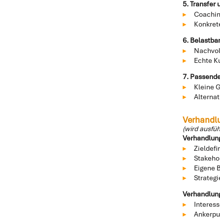
5. Transfer
Coachin
Konkret
6. Belastb
Nachvol
Echte K
7. Passend
Kleine 
Alternat
Verhandl
(wird ausfüh
Verhandlung
Zieldef
Stakeho
Eigene 
Strategi
Verhandlun
Interes
Ankerpu