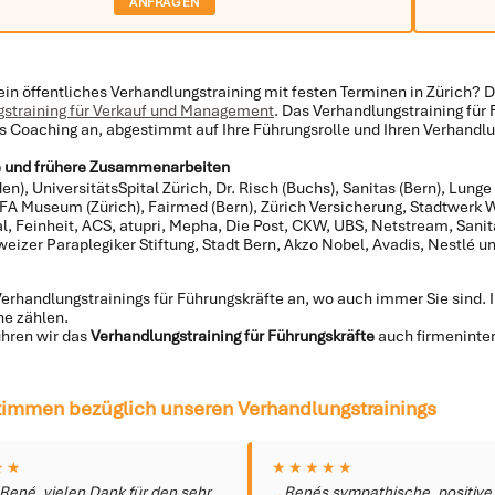
ANFRAGEN
ein öffentliches Verhandlungstraining mit festen Terminen in Zürich? D
straining für Verkauf und Management
. Das Verhandlungstraining für 
es Coaching an, abgestimmt auf Ihre Führungsrolle und Ihren Verhandlu
 und frühere Zusammenarbeiten
n), UniversitätsSpital Zürich, Dr. Risch (Buchs), Sanitas (Bern), Lunge
FIFA Museum (Zürich), Fairmed (Bern), Zürich Versicherung, Stadtwerk 
al, Feinheit, ACS, atupri, Mepha, Die Post, CKW, UBS, Netstream, Sani
izer Paraplegiker Stiftung, Stadt Bern, Akzo Nobel, Avadis, Nestlé u
Verhandlungstrainings für Führungskräfte an, wo auch immer Sie sind
e zählen.
ühren wir das
Verhandlungstraining für Führungskräfte
auch firmeninter
immen bezüglich unseren Verhandlungstrainings
★★
★★★★★
 René, vielen Dank für den sehr
Renés sympathische, positive