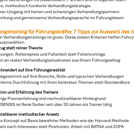
are, methodisch fundierte Verhandlungsstrategie
ner Umgang mit harten und schwierigen Verhandlungspartnern
wirkung und gemeinsame Verhandlungssprache im Führungsteam
ngstraining für Führungskräfte: 7 Tipps zur Auswahl des 
ür Verhandlungstrainings ist gross. Diese sieben Kriterien helfen Führ
auszuwählen.
ug statt reiner Theorie
ungen, Rollenspiele und Fallarbeit statt Folienvorträge
ren an realen Verhandlungssituationen aus Ihrem Führungsalltag
hneidert auf Ihre Führungsrealität
 abgestimmt auf Ihre Branche, Rolle und typischen Verhandlungen
nterne Durchführung mit Ihren konkreten Themen statt Standardkurs
tion und Erfahrung des Trainers
rige Praxiserfahrung und nachvollziehbarer Hintergrund
ENSIS ist René Surber seit über 20 Jahren als Trainer tätig
ziehbarer methodischer Ansatz
res Konzept auf Basis bewährter Methoden wie der Harvard-Methode
eln nach Interessen statt Positionen, Arbeit mit BATNA und ZOPA