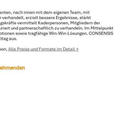
ranten, nach innen mit dem eigenen Team, mit
verhandelt, erzielt bessere Ergebnisse, stärkt
ngskräfte vermittelt Kaderpersonen, Mitgliedern der
riert und partnerschaftlich zu verhandeln. Im Mittelpunkt
Emotionen sowie tragfähige Win-Win-Lösungen. CONSENSIS
ltag aus.
rson,
Alle Preise und Formate im Detail →
ilnehmenden