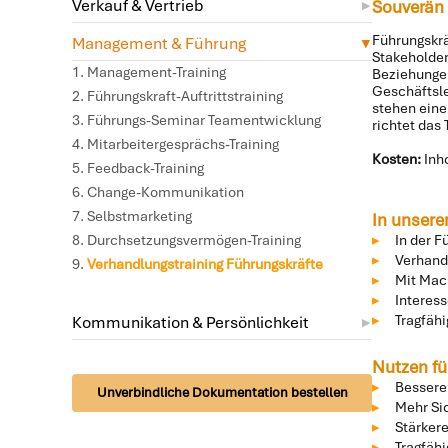
Verkauf & Vertrieb
Souverän 
Führungskrä
Management & Führung
Stakeholder
Management-Training
Beziehungen
Geschäftsle
Führungskraft-Auftrittstraining
stehen eine
Führungs-Seminar Teamentwicklung
richtet das
Mitarbeitergesprächs-Training
Kosten:
Inho
Feedback-Training
Change-Kommunikation
Selbstmarketing
In unsere
Durchsetzungsvermögen-Training
In der F
Verhand
Verhandlungstraining Führungskräfte
Mit Mac
Interes
Tragfäh
Kommunikation & Persönlichkeit
Nutzen fü
Bessere
Unverbindliche Dokumentation bestellen
Mehr Si
Stärker
Tragfäh