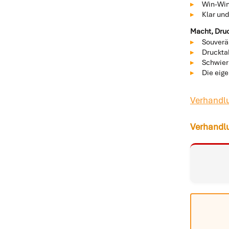
Win-Win
Klar un
Macht, Druc
Souverä
Drucktak
Schwier
Die eig
Verhandlu
Verhandlu