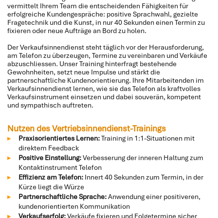
vermittelt Ihrem Team die entscheidenden Fähigkeiten für
erfolgreiche Kundengespräche: positive Sprachwahl, gezielte
Fragetechnik und die Kunst, in nur 40 Sekunden einen Termin zu
fixieren oder neue Aufträge an Bord zu holen.
Der Verkaufsinnendienst steht täglich vor der Herausforderung,
am Telefon zu überzeugen, Termine zu vereinbaren und Verkäufe
abzuschliessen. Unser Training hinterfragt bestehende
Gewohnheiten, setzt neue Impulse und stärkt die
partnerschaftliche Kundenorientierung. Ihre Mitarbeitenden im
Verkaufsinnendienst lernen, wie sie das Telefon als kraftvolles
Verkaufsinstrument einsetzen und dabei souverän, kompetent
und sympathisch auftreten.
Nutzen des Vertriebsinnendienst-Trainings
Praxisorientiertes Lernen:
Training in 1:1-Situationen mit
direktem Feedback
Positive Einstellung:
Verbesserung der inneren Haltung zum
Kontaktinstrument Telefon
Effizienz am Telefon:
Innert 40 Sekunden zum Termin, in der
Kürze liegt die Würze
Partnerschaftliche Sprache:
Anwendung einer positiveren,
kundenorientierten Kommunikation
Verkaufserfolg:
Verkäufe fixieren und Folgetermine sicher