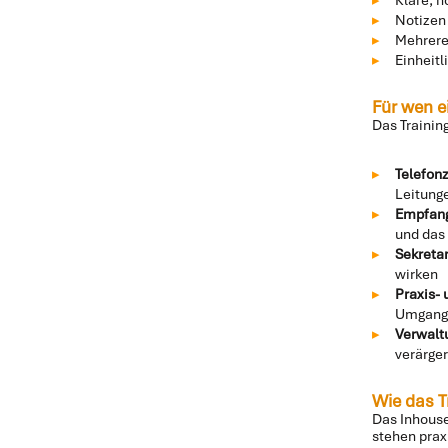
Notizen
Mehrere
Einheitl
Für wen e
Das Trainin
Telefon
Leitunge
Empfang
und das 
Sekretar
wirken
Praxis-
Umgang 
Verwaltu
verärge
Wie das T
Das Inhouse
stehen prax