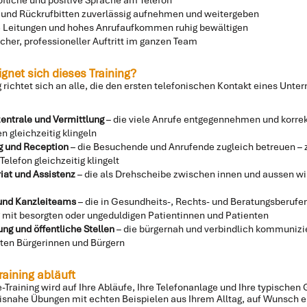
 und Rückrufbitten zuverlässig aufnehmen und weitergeben
 Leitungen und hohes Anrufaufkommen ruhig bewältigen
icher, professioneller Auftritt im ganzen Team
ignet sich dieses Training?
g richtet sich an alle, die den ersten telefonischen Kontakt eines Un
zentrale und Vermittlung
– die viele Anrufe entgegennehmen und korrekt
n gleichzeitig klingeln
 und Reception
– die Besuchende und Anrufende zugleich betreuen –
Telefon gleichzeitig klingelt
iat und Assistenz
– die als Drehscheibe zwischen innen und aussen wirk
 und Kanzleiteams
– die in Gesundheits-, Rechts- und Beratungsberufen
mit besorgten oder ungeduldigen Patientinnen und Patienten
ng und öffentliche Stellen
– die bürgernah und verbindlich kommunizi
rten Bürgerinnen und Bürgern
raining abläuft
-Training wird auf Ihre Abläufe, Ihre Telefonanlage und Ihre typische
isnahe Übungen mit echten Beispielen aus Ihrem Alltag, auf Wunsch er