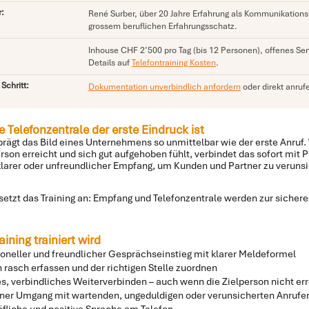
r:
René Surber, über 20 Jahre Erfahrung als Kommunikations- 
grossem beruflichen Erfahrungsschatz.
Inhouse CHF 2’500 pro Tag (bis 12 Personen), offenes S
Details auf
Telefontraining Kosten
.
Schritt:
Dokumentation unverbindlich anfordern
oder direkt anruf
 Telefonzentrale der erste Eindruck ist
prägt das Bild eines Unternehmens so unmittelbar wie der erste Anruf. W
son erreicht und sich gut aufgehoben fühlt, verbindet das sofort mit 
klarer oder unfreundlicher Empfang, um Kunden und Partner zu veruns
setzt das Training an: Empfang und Telefonzentrale werden zur sicher
ining trainiert wird
ioneller und freundlicher Gesprächseinstieg mit klarer Meldeformel
 rasch erfassen und der richtigen Stelle zuordnen
s, verbindliches Weiterverbinden – auch wenn die Zielperson nicht err
ner Umgang mit wartenden, ungeduldigen oder verunsicherten Anruf
öfliche und positive Sprache am Telefon