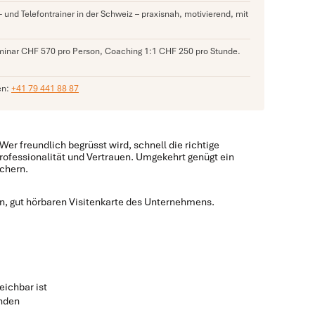
und Telefontrainer in der Schweiz – praxisnah, motivierend, mit
eminar CHF 570 pro Person, Coaching 1:1 CHF 250 pro Stunde.
en:
+41 79 441 88 87
er freundlich begrüsst wird, schnell die richtige
Professionalität und Vertrauen. Umgekehrt genügt ein
ichern.
en, gut hörbaren Visitenkarte des Unternehmens.
eichbar ist
enden