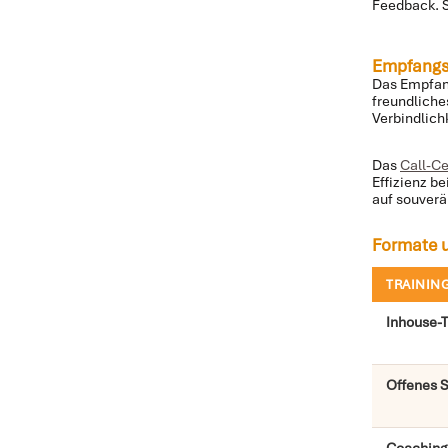
Feedback. S
Empfangs-
Das Empfang
freundliche
Verbindlich
Das
Call-Ce
Effizienz b
auf souverä
Formate u
TRAININ
Inhouse-T
Offenes 
Coaching