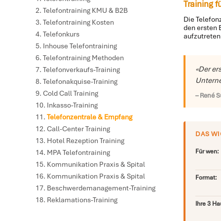
Training 
Telefontraining KMU & B2B
Die Telefon
Telefontraining Kosten
den ersten 
Telefonkurs
aufzutreten
Inhouse Telefontraining
Telefontraining Methoden
«Der er
Telefonverkaufs-Training
Unterne
Telefonakquise-Training
Cold Call Training
– René S
Inkasso-Training
Telefonzentrale & Empfang
Call-Center Training
DAS WI
Hotel Rezeption Training
Für wen:
MPA Telefontraining
Kommunikation Praxis & Spital
Kommunikation Praxis & Spital
Format:
Beschwerdemanagement-Training
Reklamations-Training
Ihre 3 H