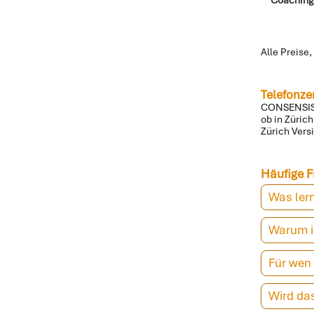
Alle Preise,
Telefonze
CONSENSIS i
ob in Züric
Zürich Vers
Häufige F
Was lern
Warum is
Für wen 
Wird das