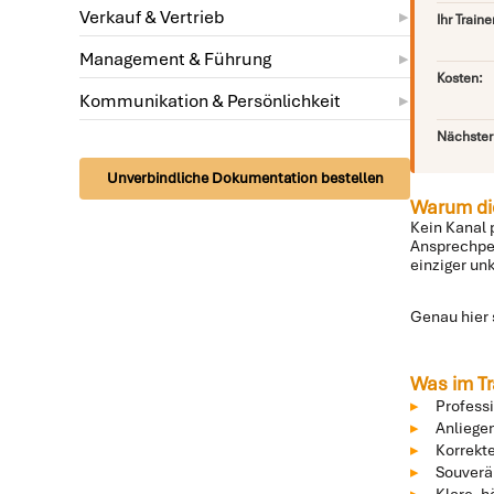
Verkauf & Vertrieb
Ihr Traine
Management & Führung
Kosten:
Kommunikation & Persönlichkeit
Nächster 
Unverbindliche Dokumentation bestellen
Warum die
Kein Kanal 
Ansprechper
einziger un
Genau hier 
Was im Tra
Profess
Anliegen
Korrekte
Souverä
Klare, h