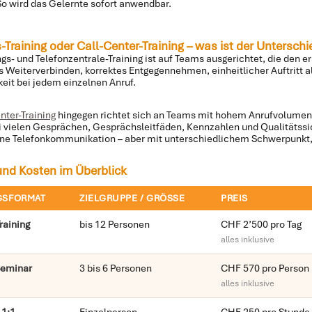
o wird das Gelernte sofort anwendbar.
Training oder Call-Center-Training – was ist der Unterschi
s- und Telefonzentrale-Training ist auf Teams ausgerichtet, die den 
s Weiterverbinden, korrektes Entgegennehmen, einheitlicher Auftritt al
keit bei jedem einzelnen Anruf.
nter-Training
hingegen richtet sich an Teams mit hohem Anrufvolumen 
ei vielen Gesprächen, Ge­sprächs­leitfäden, Kennzahlen und Qualitäts­s
ne Telefon­kommunikation – aber mit unterschiedlichem Schwerpunkt
nd Kosten im Überblick
GSFORMAT
ZIELGRUPPE / GRÖSSE
PREIS
raining
bis 12 Personen
CHF 2’500 pro Tag
alles inklusive
Seminar
3 bis 6 Personen
CHF 570 pro Person
alles inklusive
 1:1
Einzelperson
CHF 250 pro Stunde