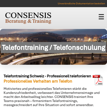
Unverbindliche Dokumentation bestellen
☰
Telefontraining / Telefonschulung
Telefontraining Schweiz - Professionell telefonieren
PDF Downlo
Professionelles Verhalten am Telefon
Motiviertes und professionelles Telefonieren stärkt die
Kundenzufriedenheit, verbessert das Unternehmensimage und
macht den Arbeitsalltag leichter. CONSENSIS trainiert Ihre
Teams praxisnah – firmenintern Telefontrainings,
massgeschneidert auf Ihre Situation und sofort anwendbar.