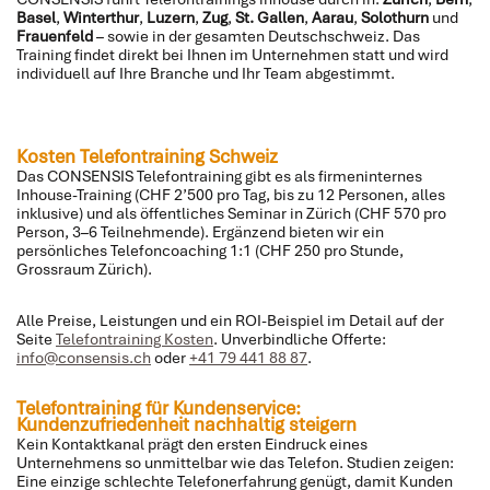
Basel
,
Winterthur
,
Luzern
,
Zug
,
St. Gallen
,
Aarau
,
Solothurn
und
Frauenfeld
– sowie in der gesamten Deutschschweiz. Das
Training findet direkt bei Ihnen im Unternehmen statt und wird
individuell auf Ihre Branche und Ihr Team abgestimmt.
Kosten Telefontraining Schweiz
Das CONSENSIS Telefontraining gibt es als firmeninternes
Inhouse-Training (CHF 2’500 pro Tag, bis zu 12 Personen, alles
inklusive) und als öffentliches Seminar in Zürich (CHF 570 pro
Person, 3–6 Teilnehmende). Ergänzend bieten wir ein
persönliches Telefoncoaching 1:1 (CHF 250 pro Stunde,
Grossraum Zürich).
Alle Preise, Leistungen und ein ROI-Beispiel im Detail auf der
Seite
Telefontraining Kosten
. Unverbindliche Offerte:
info@consensis.ch
oder
+41 79 441 88 87
.
Telefontraining für Kundenservice:
Kundenzufriedenheit nachhaltig steigern
Kein Kontaktkanal prägt den ersten Eindruck eines
Unternehmens so unmittelbar wie das Telefon. Studien zeigen:
Eine einzige schlechte Telefonerfahrung genügt, damit Kunden