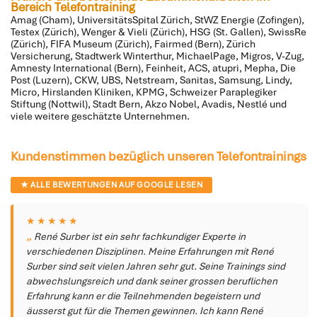
Bereich Telefontraining
Amag (Cham), UniversitätsSpital Zürich, StWZ Energie (Zofingen),
Testex (Zürich), Wenger & Vieli (Zürich), HSG (St. Gallen), SwissRe
(Zürich), FIFA Museum (Zürich), Fairmed (Bern), Zürich
Versicherung, Stadtwerk Winterthur, MichaelPage, Migros, V-Zug,
Amnesty International (Bern), Feinheit, ACS, atupri, Mepha, Die
Post (Luzern), CKW, UBS, Netstream, Sanitas, Samsung, Lindy,
Micro, Hirslanden Kliniken, KPMG, Schweizer Paraplegiker
Stiftung (Nottwil), Stadt Bern, Akzo Nobel, Avadis, Nestlé und
viele weitere geschätzte Unternehmen.
Kundenstimmen bezüglich unseren Telefontrainings
★ ALLE BEWERTUNGEN AUF GOOGLE LESEN
★★★★★
René Surber ist ein sehr fachkundiger Experte in
verschiedenen Disziplinen. Meine Erfahrungen mit René
Surber sind seit vielen Jahren sehr gut. Seine Trainings sind
abwechslungsreich und dank seiner grossen beruflichen
Erfahrung kann er die Teilnehmenden begeistern und
äusserst gut für die Themen gewinnen. Ich kann René