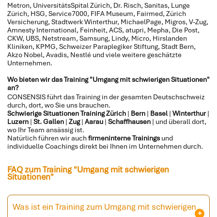
Metron, UniversitätsSpital Zürich, Dr. Risch, Sanitas, Lunge
Zürich, HSG, Service7000, FIFA Museum, Fairmed, Zürich
Versicherung, Stadtwerk Winterthur, MichaelPage, Migros, V-Zug,
Amnesty International, Feinheit, ACS, atupri, Mepha, Die Post,
CKW, UBS, Netstream, Samsung, Lindy, Micro, Hirslanden
Kliniken, KPMG, Schweizer Paraplegiker Stiftung, Stadt Bern,
Akzo Nobel, Avadis, Nestlé und viele weitere geschätzte
Unternehmen.
Wo bieten wir das Training "Umgang mit schwierigen Situationen"
an?
CONSENSIS führt das Training in der gesamten Deutschschweiz
durch, dort, wo Sie uns brauchen.
Schwierige Situationen Training Zürich
|
Bern
|
Basel
|
Winterthur
|
Luzern
|
St. Gallen
|
Zug
|
Aarau
|
Schaffhausen
| und überall dort,
wo Ihr Team ansässig ist.
Natürlich führen wir auch
firmeninterne Trainings
und
individuelle Coachings direkt bei Ihnen im Unternehmen durch.
FAQ zum Training "Umgang mit schwierigen
Situationen"
Was ist ein Training zum Umgang mit schwierigen