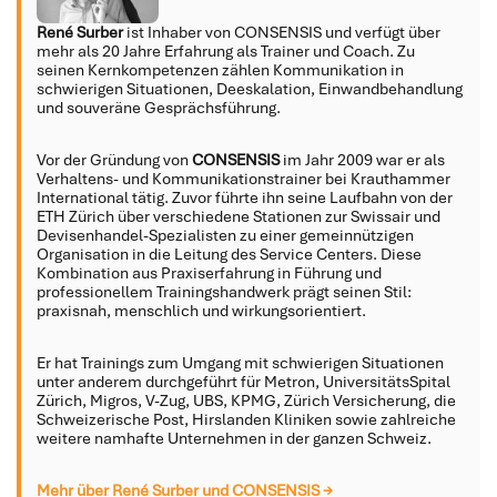
René Surber
ist Inhaber von CONSENSIS und verfügt über
mehr als 20 Jahre Erfahrung als Trainer und Coach. Zu
seinen Kernkompetenzen zählen Kommunikation in
schwierigen Situationen, Deeskalation, Einwandbehandlung
und souveräne Gesprächsführung.
Vor der Gründung von
CONSENSIS
im Jahr 2009 war er als
Verhaltens- und Kommunikationstrainer bei Krauthammer
International tätig. Zuvor führte ihn seine Laufbahn von der
ETH Zürich über verschiedene Stationen zur Swissair und
Devisenhandel-Spezialisten zu einer gemeinnützigen
Organisation in die Leitung des Service Centers. Diese
Kombination aus Praxiserfahrung in Führung und
professionellem Trainingshandwerk prägt seinen Stil:
praxisnah, menschlich und wirkungsorientiert.
Er hat Trainings zum Umgang mit schwierigen Situationen
unter anderem durchgeführt für Metron, UniversitätsSpital
Zürich, Migros, V-Zug, UBS, KPMG, Zürich Versicherung, die
Schweizerische Post, Hirslanden Kliniken sowie zahlreiche
weitere namhafte Unternehmen in der ganzen Schweiz.
Mehr über René Surber und CONSENSIS →