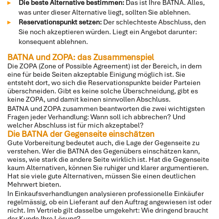
Die beste Alternative bestimmen:
Das ist Ihre BATNA. Alles,
was unter dieser Alternative liegt, sollten Sie ablehnen.
Reservationspunkt setzen:
Der schlechteste Abschluss, den
Sie noch akzeptieren würden. Liegt ein Angebot darunter:
konsequent ablehnen.
BATNA und ZOPA: das Zusammenspiel
Die ZOPA (Zone of Possible Agreement) ist der Bereich, in dem
eine für beide Seiten akzeptable Einigung möglich ist. Sie
entsteht dort, wo sich die Reservationspunkte beider Parteien
überschneiden. Gibt es keine solche Überschneidung, gibt es
keine ZOPA, und damit keinen sinnvollen Abschluss.
BATNA und ZOPA zusammen beantworten die zwei wichtigsten
Fragen jeder Verhandlung: Wann soll ich abbrechen? Und
welcher Abschluss ist für mich akzeptabel?
Die BATNA der Gegenseite einschätzen
Gute Vorbereitung bedeutet auch, die Lage der Gegenseite zu
verstehen. Wer die BATNA des Gegenübers einschätzen kann,
weiss, wie stark die andere Seite wirklich ist. Hat die Gegenseite
kaum Alternativen, können Sie ruhiger und klarer argumentieren.
Hat sie viele gute Alternativen, müssen Sie einen deutlichen
Mehrwert bieten.
In Einkaufsverhandlungen analysieren professionelle Einkäufer
regelmässig, ob ein Lieferant auf den Auftrag angewiesen ist oder
nicht. Im Vertrieb gilt dasselbe umgekehrt: Wie dringend braucht
der Kunde Ihre Lösung?